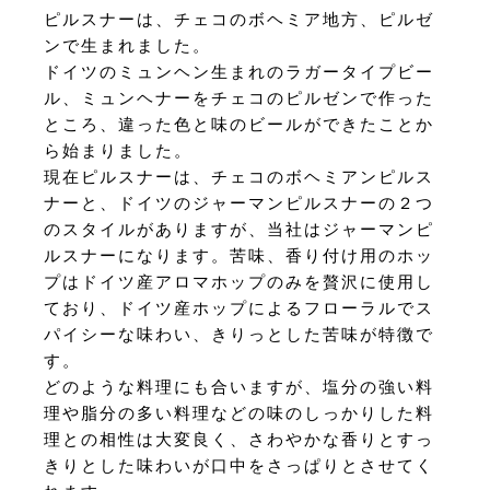
ピルスナーは、チェコのボヘミア地方、ピルゼ
ンで生まれました。
ドイツのミュンヘン生まれのラガータイプビー
ル、ミュンヘナーをチェコのピルゼンで作った
ところ、違った色と味のビールができたことか
ら始まりました。
現在ピルスナーは、チェコのボヘミアンピルス
ナーと、ドイツのジャーマンピルスナーの２つ
のスタイルがありますが、当社はジャーマンピ
ルスナーになります。苦味、香り付け用のホッ
プはドイツ産アロマホップのみを贅沢に使用し
ており、ドイツ産ホップによるフローラルでス
パイシーな味わい、きりっとした苦味が特徴で
す。
どのような料理にも合いますが、塩分の強い料
理や脂分の多い料理などの味のしっかりした料
理との相性は大変良く、さわやかな香りとすっ
きりとした味わいが口中をさっぱりとさせてく