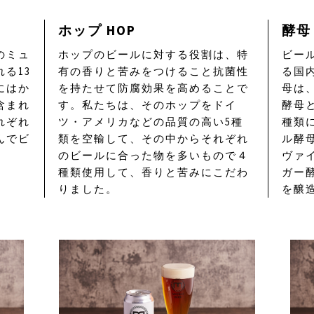
ホップ HOP
酵母 
のミュ
ホップのビールに対する役割は、特
ビー
る13
有の香りと苦みをつけること抗菌性
る国
にはか
を持たせて防腐効果を高めることで
母は
含まれ
す。私たちは、そのホップをドイ
酵母
れぞれ
ツ・アメリカなどの品質の高い5種
種類
んでビ
類を空輸して、その中からそれぞれ
ル酵
のビールに合った物を多いもので４
ヴァ
種類使用して、香りと苦みにこだわ
ガー
りました。
を醸