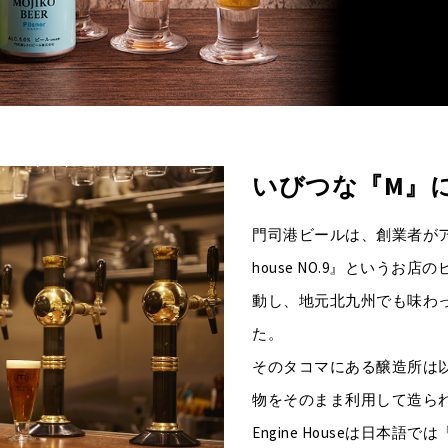
いびつな『M』
門司港ビールは、創業者がアメ
house NO.9』という
動し、地元北九州でも味わ
た。
そのタコマにある醸造所は
物をそのまま利用して造ら
Engine Houseは日本