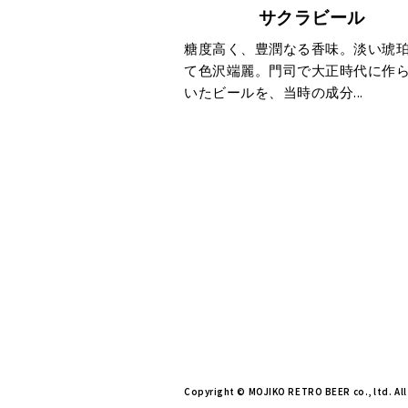
サクラビール
糖度高く、豊潤なる香味。淡い琥
て色沢端麗。門司で大正時代に作
いたビールを、当時の成分...
Copyright © MOJIKO RETRO BEER co., ltd. All