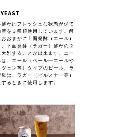
YEAST
ル酵母はフレッシュな状態が保て
内産を３種類使用しています。酵
、おおまかに上面発酵（エール）
と、下面発酵（ラガー）酵母の２
に大別することが出来ます。エー
母は、エール（ペール―エールや
イツェン等）タイプのビール、ラ
酵母は、ラガー（ピルスナー等）
造するときに使用します。