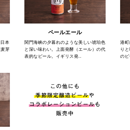
ペールエール
。日本
関門海峡の夕暮れのような美しい琥珀色
港町
麦麦芽
と深い味わい。上面発酵（エール）の代
りと
表的なビール。イギリス発...
のビ