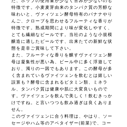
た、ホップの使用量が少なく苦みが少ないのも
特徴です。小麦麦芽由来のタンパク質の芳醇な
味わいと、ヴァィツェン酵母特有のバナナやり
んご、クローブを思わせるフルーティな香りが
特徴です。熟成期間により味が変化しやすく、
とても繊細なビールです。当社のような小規模
醸造に適したビールです、出来たての新鮮な状
態を是非ご賞味して下さい。
また、フルーティな香りを醸すヴァイツェン酵
母は凝集性が悪い為、ビール中に多く浮遊して
おり、濁りの一因でもあります。この酵母が多
く含まれているヴァイツェンを飲むとは嬉しい
誤算も？酵母に含まれるビタミン類、ミネラ
ル、タンパク質は健康や肌に大変良いもので
す。ヴァイツェンを飲んで美しく！飲むきっか
けですね。と言いつつも飲み過ぎは良くありま
せん。
このヴァイツェンに合う料理は、やはり、ソー
セージやハム等のアペタイザー(前菜)で、コー