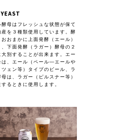
YEAST
ル酵母はフレッシュな状態が保て
内産を３種類使用しています。酵
、おおまかに上面発酵（エール）
と、下面発酵（ラガー）酵母の２
に大別することが出来ます。エー
母は、エール（ペール―エールや
イツェン等）タイプのビール、ラ
酵母は、ラガー（ピルスナー等）
造するときに使用します。