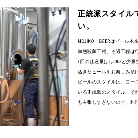
正統派スタイル
い。
MOJIKO BEERはビー
加熱殺菌工程、ろ過工程は
1回の仕込量は1,500ℓと
活きたビールをお楽しみ頂
ビールのスタイルは、ヨー
いる正統派のスタイル。そ
も主張しすぎないので、料