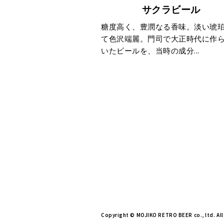
サクラビール
糖度高く、豊潤なる香味。淡い琥
て色沢端麗。門司で大正時代に作
いたビールを、当時の成分...
Copyright © MOJIKO RETRO BEER co., ltd. All