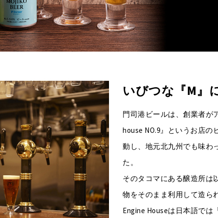
いびつな『M』
門司港ビールは、創業者がアメ
house NO.9』という
動し、地元北九州でも味わ
た。
そのタコマにある醸造所は
物をそのまま利用して造ら
Engine Houseは日本