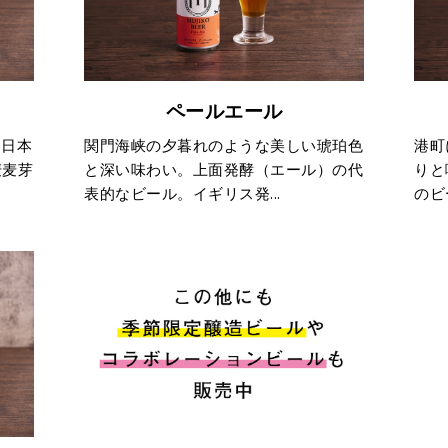
ペールエール
。日本
関門海峡の夕暮れのような美しい琥珀色
港町
麦麦芽
と深い味わい。上面発酵（エール）の代
りと
表的なビール。イギリス発...
のビ