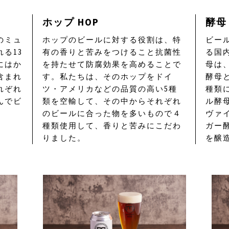
ホップ HOP
酵母 
のミュ
ホップのビールに対する役割は、特
ビー
る13
有の香りと苦みをつけること抗菌性
る国
にはか
を持たせて防腐効果を高めることで
母は
含まれ
す。私たちは、そのホップをドイ
酵母
れぞれ
ツ・アメリカなどの品質の高い5種
種類
んでビ
類を空輸して、その中からそれぞれ
ル酵
のビールに合った物を多いもので４
ヴァ
種類使用して、香りと苦みにこだわ
ガー
りました。
を醸