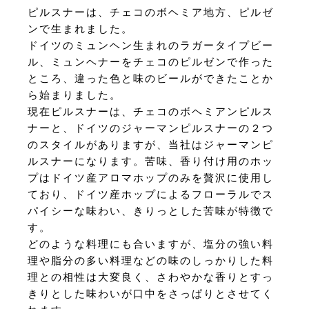
ピルスナーは、チェコのボヘミア地方、ピルゼ
ンで生まれました。
ドイツのミュンヘン生まれのラガータイプビー
ル、ミュンヘナーをチェコのピルゼンで作った
ところ、違った色と味のビールができたことか
ら始まりました。
現在ピルスナーは、チェコのボヘミアンピルス
ナーと、ドイツのジャーマンピルスナーの２つ
のスタイルがありますが、当社はジャーマンピ
ルスナーになります。苦味、香り付け用のホッ
プはドイツ産アロマホップのみを贅沢に使用し
ており、ドイツ産ホップによるフローラルでス
パイシーな味わい、きりっとした苦味が特徴で
す。
どのような料理にも合いますが、塩分の強い料
理や脂分の多い料理などの味のしっかりした料
理との相性は大変良く、さわやかな香りとすっ
きりとした味わいが口中をさっぱりとさせてく